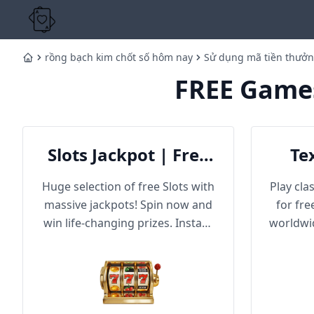
rồng bạch kim chốt số hôm nay
Sử dụng mã tiền thưởn
Home
FREE Games
Slots Jackpot | Free
Te
Play & Win Big
B
Huge selection of free Slots with
Play cla
massive jackpots! Spin now and
for fre
win life-changing prizes. Instant
worldwi
play, real excitement!
skills,