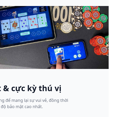
 & cực kỳ thú vị
g để mang lại sự vui vẻ, đồng thời
 độ bảo mật cao nhất.