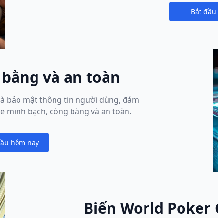
Bắt đầu
Notification
 bằng và an toàn
à bảo mật thông tin người dùng, đảm
e minh bạch, công bằng và an toàn.
đầu hôm nay
ions
Biến World Poker 