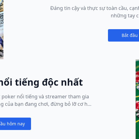
ngôi nhà poker on
Đáng tin cậy và thực sự toàn cầu, cạn
những tay ch
Bắt đầu
Notification
nổi tiếng độc nhất
 poker nổi tiếng và streamer tham gia
ng của bạn đang chơi, đừng bỏ lỡ cơ hội
iao lưu cùng họ!
đầu hôm nay
ions