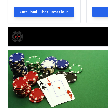
globally, enjoy fast and stable
connections anytime, anywhere.
CuteCloud - The Cutest Cloud