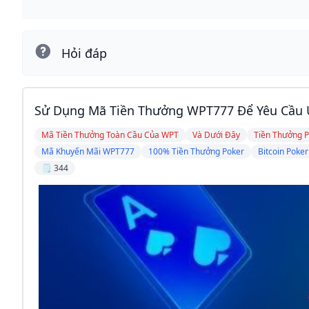
Hỏi đáp
Sử Dụng Mã Tiền Thưởng WPT777 Để Yêu Cầu Ư
Mã Tiền Thưởng Toàn Cầu Của WPT
Và Dưới Đây
Tiền Thưởng P
Mã Khuyến Mãi WPT777
100% Tiền Thưởng Poker
Bitcoin Poker
🗒️ 344