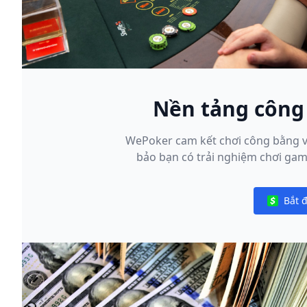
Nền tảng công
WePoker cam kết chơi công bằng v
bảo bạn có trải nghiệm chơi gam
Bắt 
Notificat