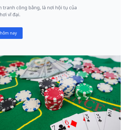
line mới của bạn
h tranh công bằng, là nơi hội tụ của
ơi vĩ đại.
 hôm nay
s