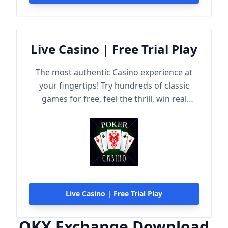
Live Casino | Free Trial Play
The most authentic Casino experience at
your fingertips! Try hundreds of classic
games for free, feel the thrill, win real
rewards!
Live Casino | Free Trial Play
OKX Exchange Download