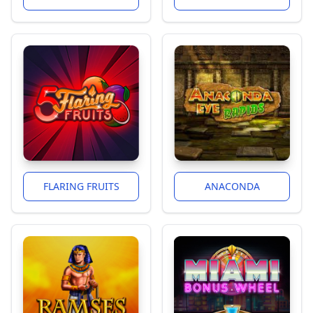
FLARING FRUITS
ANACONDA