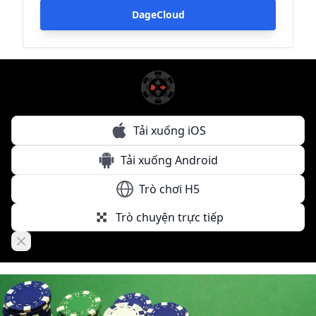
DageCloud
Tải xuống iOS
Tải xuống Android
Trò chơi H5
Trò chuyện trực tiếp
Close banner