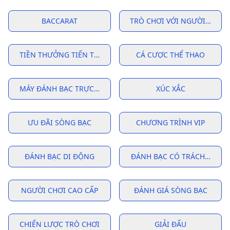
BACCARAT
TRÒ CHƠI VỚI NGƯỜI CHIA B
TIỀN THƯỞNG TIẾN TRIỂN
CÁ CƯỢC THỂ THAO
MÁY ĐÁNH BẠC TRỰC TUYẾN
XÚC XẮC
ƯU ĐÃI SÒNG BẠC
CHƯƠNG TRÌNH VIP
ĐÁNH BẠC DI ĐỘNG
ĐÁNH BẠC CÓ TRÁCH NHIỆ
NGƯỜI CHƠI CAO CẤP
ĐÁNH GIÁ SÒNG BẠC
CHIẾN LƯỢC TRÒ CHƠI
GIẢI ĐẤU