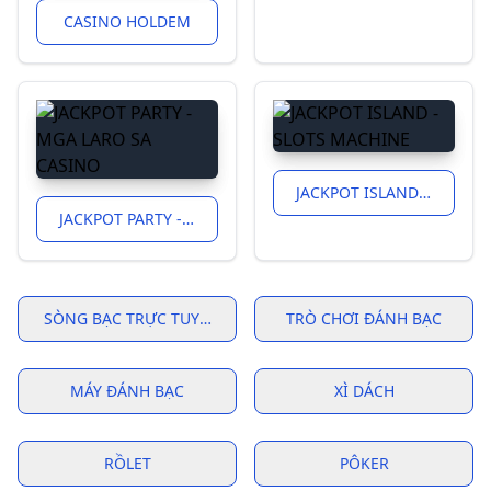
CASINO HOLDEM
JACKPOT ISLAND - SLOTS MACHINE
JACKPOT PARTY - MGA LARO SA CASINO
SÒNG BẠC TRỰC TUYẾN
TRÒ CHƠI ĐÁNH BẠC
MÁY ĐÁNH BẠC
XÌ DÁCH
RỒLET
PÔKER