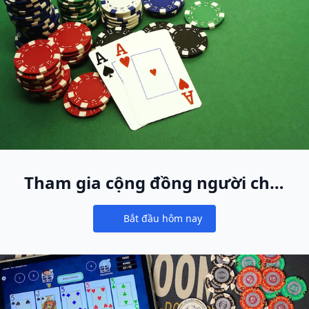
Tham gia cộng đồng người chơi
cash game lớn nhất thế giới
Bắt đầu hôm nay
Notifications