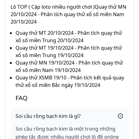
Lô TOP ( Cặp loto nhiều người chơi )Quay thử MN
20/10/2024 - Phân tích quay thử xổ số miền Nam
20/10/2024
Quay thử MT 20/10/2024 - Phân tích quay thử
xổ số miền Trung 20/10/2024
Quay thử MT 19/10/2024 - Phân tích quay thử
xổ số miền Trung 19/10/2024
Quay thử MN 19/10/2024 - Phân tích quay thử
xổ số miền Nam 19/10/2024
Quay thử XSMB 19/10 - Phân tích kết quả quay
thử xổ số miền Bắc ngày 19/10/2024
FAQ
Soi cầu rồng bạch kim là gì?
Soi cầu rồng bạch kim là một trong những
phép tắc được nhiều người chơi lô đề online