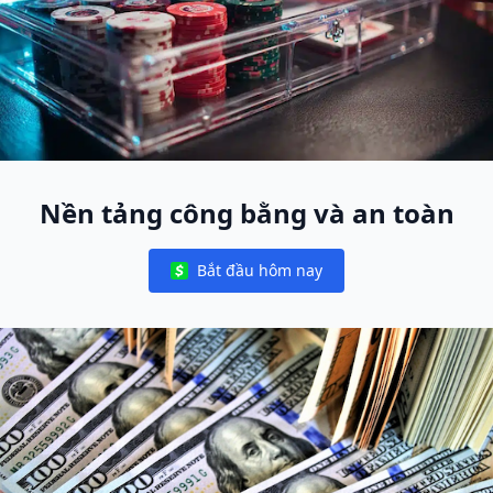
Nền tảng công bằng và an toàn
Bắt đầu hôm nay
Notifications