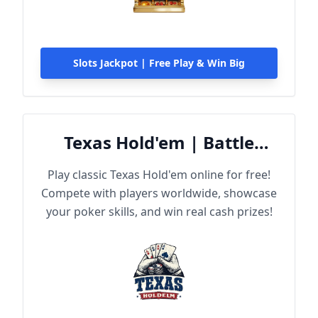
Slots Jackpot | Free Play & Win Big
Texas Hold'em | Battle
Online
Play classic Texas Hold'em online for free!
Compete with players worldwide, showcase
your poker skills, and win real cash prizes!