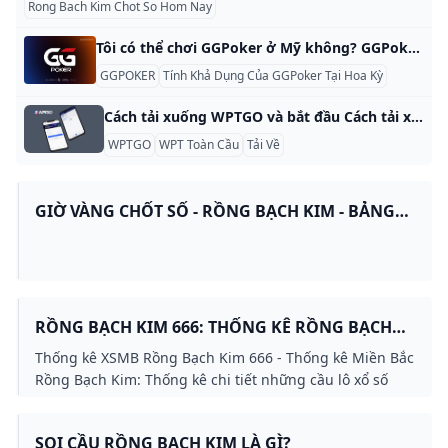
Rong Bach Kim Chot So Hom Nay
Tôi có thể chơi GGPoker ở Mỹ không? GGPoker là một trong những nền tảng poker trực tuyến phổ biến nhất thế giới, nổi tiếng với nhiều giải đấu và tính năng sáng tạo. Tuy nhiên, tính khả dụng của nó ở Hoa Kỳ bị hạn chế do các quy định cờ bạc ở địa phương. Hiện có sẵn Tính đến thời điểm hiện tại, GGPoker không hoạt động trực tiếp tại Hoa Kỳ cho các trò chơi bằng tiền thật.
GGPOKER
Tính Khả Dụng Của GGPoker Tại Hoa Kỳ
Poker Trự
Cách tải xuống WPTGO và bắt đầu Cách tải xuống WPTGO và bắt đầu với Poker trực tuyến Bắt đầu với WPTGO, nền tảng poker trực tuyến được liên kết với World Poker Tour, thật đơn giản và nhanh chóng. Hãy làm theo các bước đơn giản sau để tải xuống phần mềm và thiết lập tài khoản của bạn. Bước 1: Tải ứng dụng WPTGO Để bắt đầu, hãy nhấp vào nút Tải xuống ngay trên trang web WPTGO.
WPTGO
WPT Toàn Cầu
Tải Về
GIỜ VÀNG CHỐT SỐ - RỒNG BẠCH KIM - BẢNG
CHỐT SỐ NGÀY 21/10/2024
RỒNG BẠCH KIM 666: THỐNG KÊ RỒNG BẠCH
KIM 666 HÔM NAY MIỄN PHÍ
Thống kê XSMB Rồng Bạch Kim 666 - Thống kê Miền Bắc
Rồng Bạch Kim: Thống kê chi tiết những cầu lô xổ số
hôm nay
SOI CẦU RỒNG BẠCH KIM LÀ GÌ?