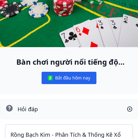
Bàn chơi người nổi tiếng độc
nhất
Bắt đầu hôm nay
Notifications
Hỏi đáp
Rồng Bạch Kim - Phân Tích & Thống Kê Xổ