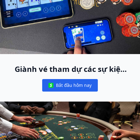
Giành vé tham dự các sự kiện
World Poker Free App trực tiếp
Bắt đầu hôm nay
toàn cầu
Notifications