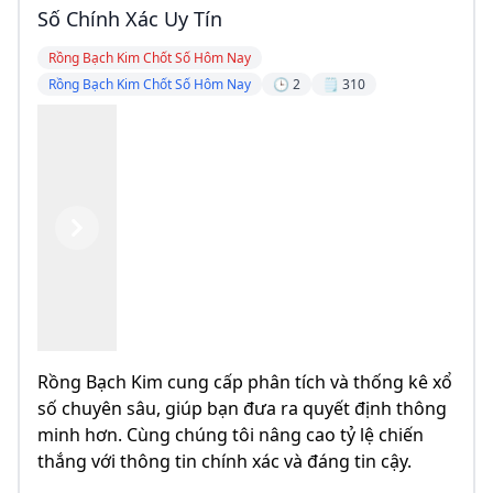
Số Chính Xác Uy Tín
Rồng Bạch Kim Chốt Số Hôm Nay
Rồng Bạch Kim Chốt Số Hôm Nay
🕒 2
🗒️ 310
Previous
Next
Rồng Bạch Kim cung cấp phân tích và thống kê xổ
số chuyên sâu, giúp bạn đưa ra quyết định thông
minh hơn. Cùng chúng tôi nâng cao tỷ lệ chiến
thắng với thông tin chính xác và đáng tin cậy.