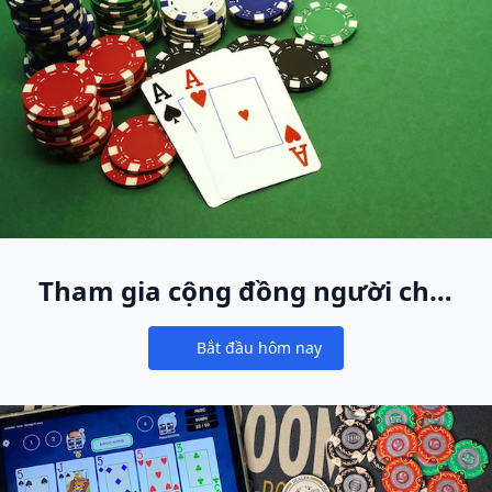
Tham gia cộng đồng người chơi
cash game lớn nhất thế giới
Bắt đầu hôm nay
Notifications