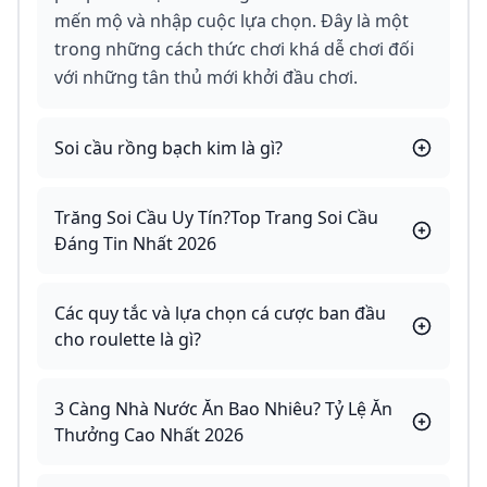
mến mộ và nhập cuộc lựa chọn. Đây là một
trong những cách thức chơi khá dễ chơi đối
với những tân thủ mới khởi đầu chơi.
Soi cầu rồng bạch kim là gì?
Trăng Soi Cầu Uy Tín?Top Trang Soi Cầu
Đáng Tin Nhất 2026
Các quy tắc và lựa chọn cá cược ban đầu
cho roulette là gì?
3 Càng Nhà Nước Ăn Bao Nhiêu? Tỷ Lệ Ăn
Thưởng Cao Nhất 2026