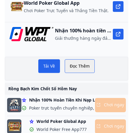
World Poker Global App
Chơi Poker Trực Tuyến và Thắng Tiền Thật.
Nhận 100% hoàn tiền khi nạp lần đầu
Giải thưởng hàng ngày đảm bảo 10,000 USD
m
Kết quả xổ số mới nhất,
Tải Về
Đọc Thêm
thống kê tần suất, thống
Ố
kê xổ số toàn diện chính
Rồng Bạch Kim Chốt Số Hôm Nay
xác, soi cầu lô tô, soi cầu xổ
Nhận 100% Hoàn Tiền Khi Nạp Lần Đầu
số
Chơi ngay
Poker trực tuyến chuyên nghiệp, giành giải thưởng
World Poker Global App
Chơi ngay
World Poker Free App777