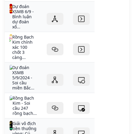
Dự đoán
XSMB 6/9 -
Bình luận
dự đoán
xổ...
Rồng Bạch
Kim chính
xác 100
chốt 3
càng...
Dự đoán
XSMB
5/9/2024 -
Soi cầu
miền Bắc...
Rồng Bạch
Kim - Soi
cầu 247
rồng bạch...
Giải vô địch
tiền thưởng
vàng: Cú