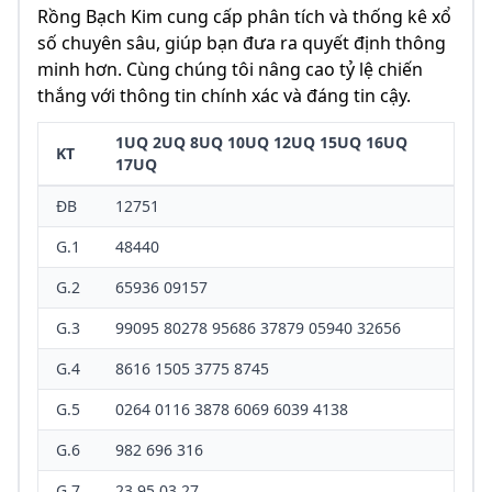
Rồng Bạch Kim cung cấp phân tích và thống kê xổ
số chuyên sâu, giúp bạn đưa ra quyết định thông
minh hơn. Cùng chúng tôi nâng cao tỷ lệ chiến
thắng với thông tin chính xác và đáng tin cậy.
1UQ 2UQ 8UQ 10UQ 12UQ 15UQ 16UQ
KT
17UQ
ĐB
12751
G.1
48440
G.2
65936 09157
G.3
99095 80278 95686 37879 05940 32656
G.4
8616 1505 3775 8745
G.5
0264 0116 3878 6069 6039 4138
G.6
982 696 316
G.7
23 95 03 27