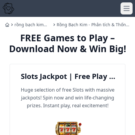
Ope
rồng bạch kim
Rồng Bạch Kim - Phân tích & Thống
Home
chốt số hôm nay
kê Xổ số Chính Xác Uy Tín
FREE Games to Play –
Download Now & Win Big!
Slots Jackpot | Free Play &
Win Big
Huge selection of free Slots with massive
jackpots! Spin now and win life-changing
prizes. Instant play, real excitement!