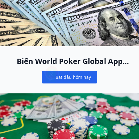
Biến World Poker Global App
thành ngôi nhà poker online
Bắt đầu hôm nay
mới của bạn
Notifications