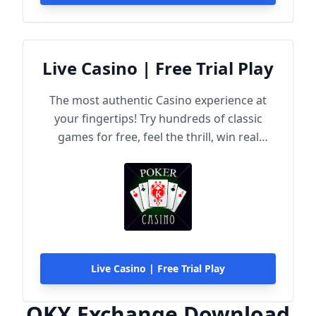
Live Casino | Free Trial Play
The most authentic Casino experience at
your fingertips! Try hundreds of classic
games for free, feel the thrill, win real
rewards!
Live Casino | Free Trial Play
OKX Exchange Download