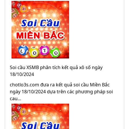
Soi cầu XSMB phân tích kết quả xô số ngày
18/10/2024
chotlo3s.com đưa ra kết quả soi cầu Miền Bắc
ngày 18/10/2024 dựa trên các phương pháp soi
cau…