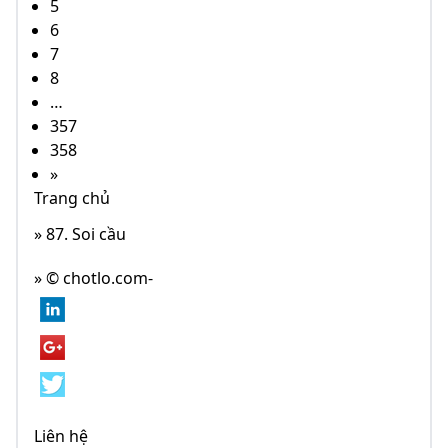
5
6
7
8
…
357
358
»
Trang chủ
» 87. Soi cầu
» © chotlo.com-
Liên hệ