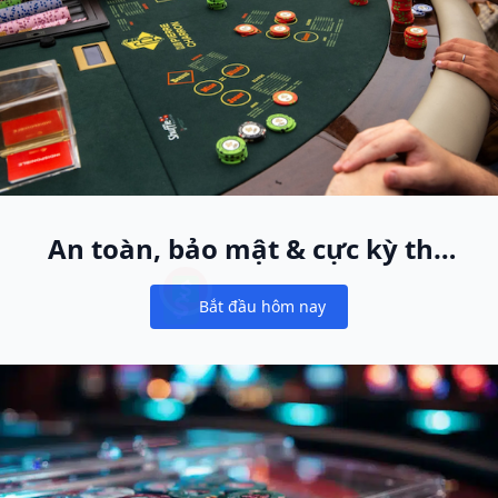
An toàn, bảo mật & cực kỳ thú
vị
Bắt đầu hôm nay
Notifications