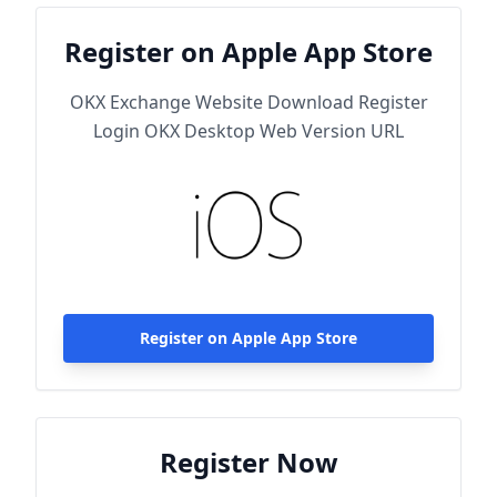
Register on Apple App Store
OKX Exchange Website Download Register
Login OKX Desktop Web Version URL
Register on Apple App Store
Register Now