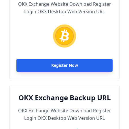
OKX Exchange Website Download Register
Login OKX Desktop Web Version URL
Register Now
OKX Exchange Backup URL
OKX Exchange Website Download Register
Login OKX Desktop Web Version URL