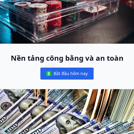
Nền tảng công bằng và an toàn
Bắt đầu hôm nay
Notifications