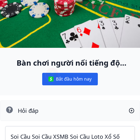
Bàn chơi người nổi tiếng độc
nhất
Bắt đầu hôm nay
Notifications
Hỏi đáp
Soi Cầu Soi Cầu XSMB Soi Cầu Loto Xổ Số