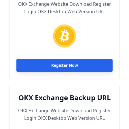
OKX Exchange Website Download Register
Login OKX Desktop Web Version URL
Register Now
OKX Exchange Backup URL
OKX Exchange Website Download Register
Login OKX Desktop Web Version URL