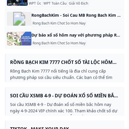
WPT Úc
WPT Toàn Cầu
Giải Vô Địch
RongBachKim - Soi Cau MB Rong Bach Kim Chot So Hom Nay.pdf RongBachKim - Soi Cau MB Rong Bach Kim Chot So Hom Nay.pdf download from 4shared Get 15 GB free space and ability to download files By signing up you accept our Terms of Use Already have an account? Sign InYour full name is requiredYour email is not a validYour email is requiredYour password is requiredYour consent is required. to access all 4shared features. Confirmation letter was sent to $p1 Resend confirmation letter Confirmation resent Not sure about current e-mail address?
Rong Bach Kim Chot So Hom Nay
Dự báo xổ số hôm nay với phương pháp Rồng Bạch Kim Dự báo xổ số 247 Rồng Bạch Kim, cung cấp 3 càng miễn phí, dự đoán chính xác 100%, cung cấp các cặp số lô nuôi 247. Hãy tham gia để nhận các dự đoán chính xác nhất! BuzzNội dung bài viết2. Hướng dẫn Dự đoán 247 Rồng Bạch Kim miễn phí và chính xác 3. Kinh nghiệm dự đoán 247 Rồng Bạch Kim chính xác 100% Xem thêmXem thêmĐọc tóm tắt
Rong Bach Kim Chot So Hom Nay
RỒNG BẠCH KIM 7777 CHỐT SỐ TÀI LỘC HÔM
NAY SIÊU CHUẨN
Rồng Bạch Kim 7777 nổi tiếng là địa chỉ cung cấp
phương pháp soi cầu siêu chuẩn. Các bạn có thể tìm
kiếm số lô đề 3 càng đánh xiên...
SOI CẦU XSMB 4-9 - DỰ ĐOÁN XỔ SỐ MIỀN BẮC
HÔM NAY NGÀY 4-9-2024
Soi cầu XSMB 4-9 - Dự đoán xổ số miền bắc hôm nay
ngày 4-9-2024 VIP chính xác 100. Tham khảo chốt số dự
đoán MB 4-9 hôm nay thứ 4 MIỄN PHÍ soi cầu 247 vip
rồng bạch kim ngày 4-9-2024 hiệu quả chuẩn nhất.
TIKTOK - MAKE YOUR DAY