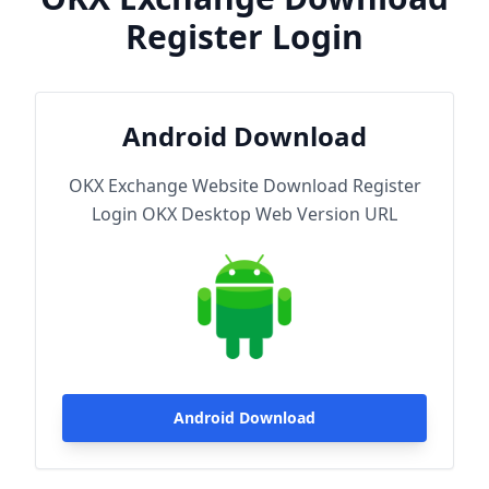
Register Login
Android Download
OKX Exchange Website Download Register
Login OKX Desktop Web Version URL
Android Download