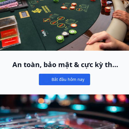
An toàn, bảo mật & cực kỳ thú
vị
Bắt đầu hôm nay
Notifications