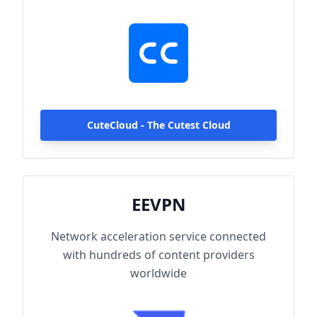
hundreds of content providers worldwide.
With up to 2000Mbps single-line access
capacity and 1000+ high-speed servers
globally, enjoy fast and stable connections
anytime, anywhere.
CuteCloud - The Cutest Cloud
EEVPN
Network acceleration service connected
with hundreds of content providers
worldwide