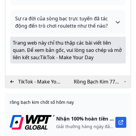
Sự ra đời của sòng bạc trực tuyến đã tác
động đến trò chơi roulette như thế nào?
Trang web này chỉ thu thập các bài viết liên
quan. Để xem bản gốc, vui lòng sao chép và mở
liên kết sau:
TikTok - Make Your Day
TikTok - Make Your
Rồng Bạch Kim 7777
Day
chốt số tài lộc hôm
nay siêu chuẩn
rồng bạch kim chốt số hôm nay
Nhận 100% hoàn tiền khi nạp lần đầu
Giải thưởng hàng ngày đảm bảo 10,000 USD