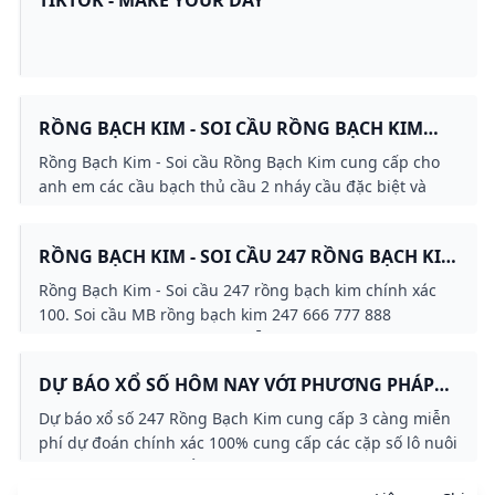
RỒNG BẠCH KIM - SOI CẦU RỒNG BẠCH KIM
HÔM NAY MIỄN PHÍ
Rồng Bạch Kim - Soi cầu Rồng Bạch Kim cung cấp cho
anh em các cầu bạch thủ cầu 2 nháy cầu đặc biệt và
chơi nhiều siêu vip trong ngày hôm nay
RỒNG BẠCH KIM - SOI CẦU 247 RỒNG BẠCH KIM
CHÍNH XÁC 100
Rồng Bạch Kim - Soi cầu 247 rồng bạch kim chính xác
100. Soi cầu MB rồng bạch kim 247 666 777 888
(rongbachkim) chốt số VIP miễn phí hôm nay.
DỰ BÁO XỔ SỐ HÔM NAY VỚI PHƯƠNG PHÁP
RỒNG BẠCH KIM
Dự báo xổ số 247 Rồng Bạch Kim cung cấp 3 càng miễn
phí dự đoán chính xác 100% cung cấp các cặp số lô nuôi
247. Hãy tham gia để nhận các dự đoán chính xác nhất!