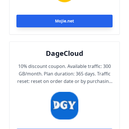
MoJie.net
DageCloud
10% discount coupon. Available traffic: 300
GB/month. Plan duration: 365 days. Traffic
reset: reset on order date or by purchasing
traffic package. Maximum achievable
bandwidth: 1000 Mbps. Node protocol:
Trojan.