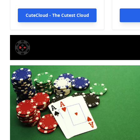
globally, enjoy fast and stable
connections anytime, anywhere.
CuteCloud - The Cutest Cloud