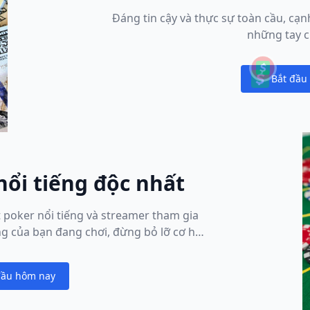
ngôi nhà poker on
Đáng tin cậy và thực sự toàn cầu, cạn
những tay ch
Bắt đầu
Notification
nổi tiếng độc nhất
 poker nổi tiếng và streamer tham gia
ng của bạn đang chơi, đừng bỏ lỡ cơ hội
iao lưu cùng họ!
đầu hôm nay
ions