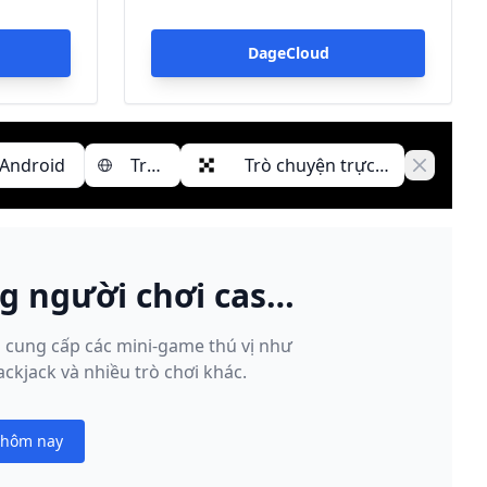
DageCloud
 Android
Trò
Trò chuyện trực
Close ba
chơi
tiếp
H5
g người chơi cash
ất thế giới
 cung cấp các mini-game thú vị như
ackjack và nhiều trò chơi khác.
 hôm nay
s