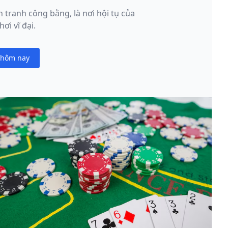
line mới của bạn
h tranh công bằng, là nơi hội tụ của
ơi vĩ đại.
 hôm nay
s