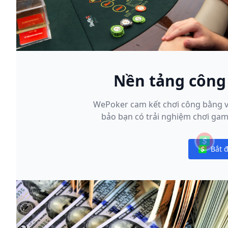
Nền tảng công
WePoker cam kết chơi công bằng v
bảo bạn có trải nghiệm chơi gam
Bắt 
Notificat