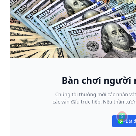
Bàn chơi người 
Chúng tôi thường mời các nhân vật
các ván đấu trực tiếp. Nếu thần tượ
thi đấu và g
Bắt 
Notificat