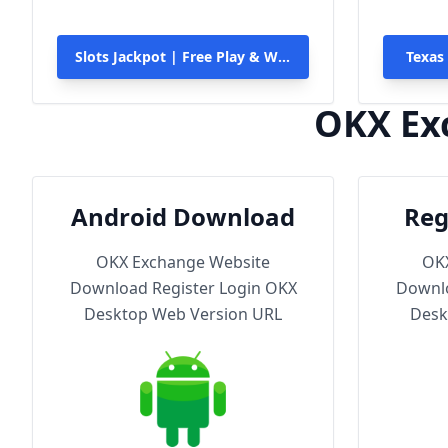
Slots Jackpot | Free Play & Win
Texas
Big
OKX Ex
Android Download
Reg
OKX Exchange Website
OK
Download Register Login OKX
Downlo
Desktop Web Version URL
Desk