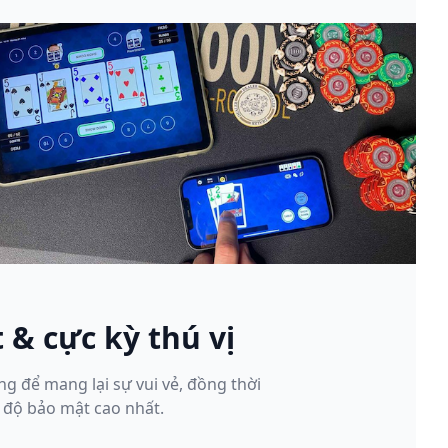
 & cực kỳ thú vị
g để mang lại sự vui vẻ, đồng thời
 độ bảo mật cao nhất.