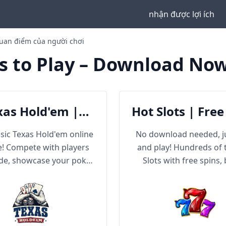
nhận được lợi ích
uan điểm của người chơi
 to Play – Download Now
xas Hold'em |
Hot Slots | Free
attle Online
Online
ssic Texas Hold'em online
No download needed, ju
e! Compete with players
and play! Hundreds of
de, showcase your poker
Slots with free spins,
 and win real cash prizes!
rounds, and non-stop