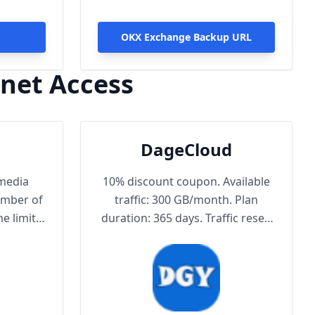
OKX Exchange Backup URL
net Access
DageCloud
media
10% discount coupon. Available
umber of
traffic: 300 GB/month. Plan
e limit.
duration: 365 days. Traffic reset:
mit.
reset on order date or by
purchasing traffic package.
Maximum achievable bandwidth:
1000 Mbps. Node protocol:
Trojan.