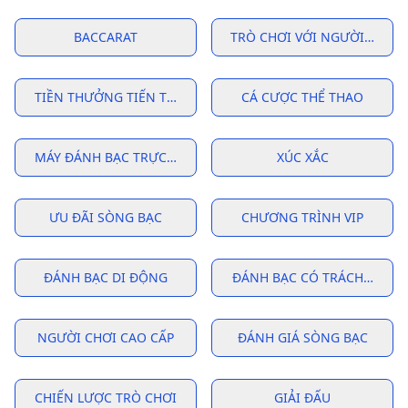
BACCARAT
TRÒ CHƠI VỚI NGƯỜI CHIA B
TIỀN THƯỞNG TIẾN TRIỂN
CÁ CƯỢC THỂ THAO
MÁY ĐÁNH BẠC TRỰC TUYẾN
XÚC XẮC
ƯU ĐÃI SÒNG BẠC
CHƯƠNG TRÌNH VIP
ĐÁNH BẠC DI ĐỘNG
ĐÁNH BẠC CÓ TRÁCH NHIỆ
NGƯỜI CHƠI CAO CẤP
ĐÁNH GIÁ SÒNG BẠC
CHIẾN LƯỢC TRÒ CHƠI
GIẢI ĐẤU