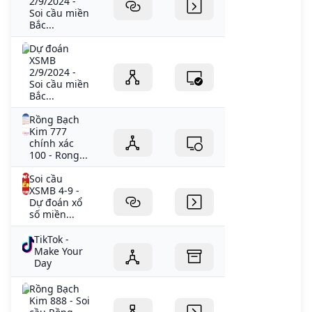
2/9/2024 -
Soi cầu miền
Bắc...
Dự đoán
XSMB
2/9/2024 -
Soi cầu miền
Bắc...
Rồng Bạch
Kim 777
chính xác
100 - Rong...
Soi cầu
XSMB 4-9 -
Dự đoán xổ
số miền...
TikTok -
Make Your
Day
Rồng Bạch
Kim 888 - Soi