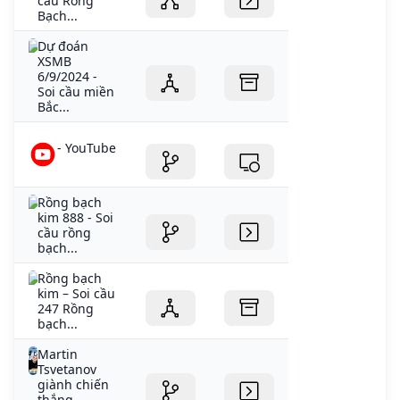
cầu Rồng
Bạch...
Dự đoán
XSMB
6/9/2024 -
Soi cầu miền
Bắc...
- YouTube
Rồng bạch
kim 888 - Soi
cầu rồng
bạch...
Rồng bạch
kim – Soi cầu
247 Rồng
bạch...
Martin
Tsvetanov
giành chiến
thắng