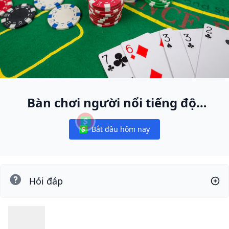
Bàn chơi người nổi tiếng độc
nhất
Bắt đầu hôm nay
Notifications
Hỏi đáp