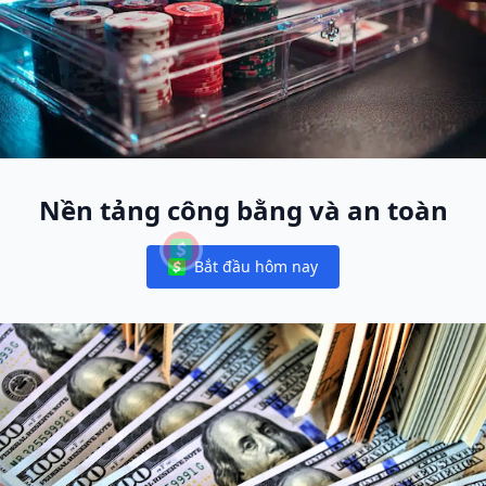
Nền tảng công bằng và an toàn
Bắt đầu hôm nay
Notifications