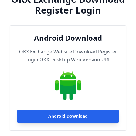
Register Login
Android Download
OKX Exchange Website Download Register
Login OKX Desktop Web Version URL
Android Download