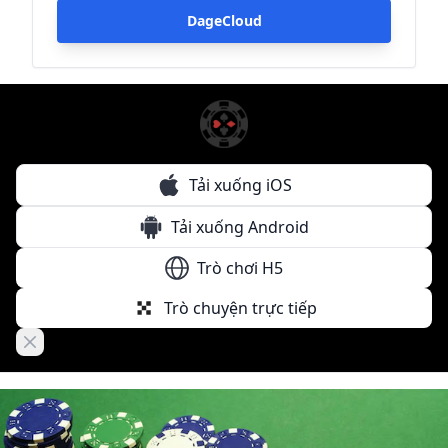
DageCloud
Tải xuống iOS
Tải xuống Android
Trò chơi H5
Trò chuyện trực tiếp
Close banner