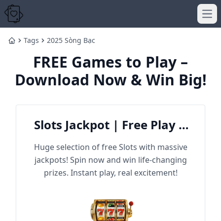
Ope
Tags
2025 Sòng Bạc
Home
FREE Games to Play –
Download Now & Win Big!
Slots Jackpot | Free Play &
Win Big
Huge selection of free Slots with massive
jackpots! Spin now and win life-changing
prizes. Instant play, real excitement!