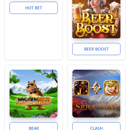
HOT BET
BEER BOOST
BEAR
CLASH