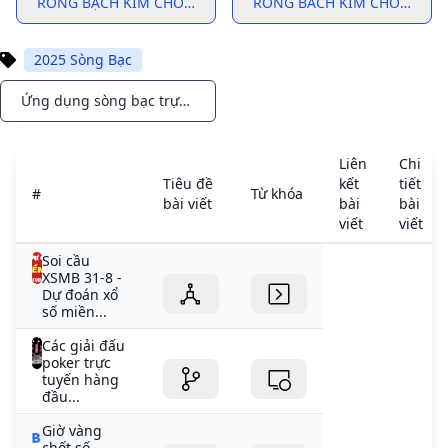
RỒNG BẠCH KIM CHỐT SỐ HÔM NAY MIỄN PHÍ HÔM NAY
RONG BACH KIM CHOT SO 
2025 Sòng Bạc
Ứng dụng sòng bạc trực tuyến hàng đầu năm 2025
Notifications
Liên
Chi
Tiêu đề
kết
tiết
#
Từ khóa
bài viết
bài
bài
viết
viết
Soi cầu
XSMB 31-8 -
Dự đoán xổ
số miền...
Các giải đấu
poker trực
tuyến hàng
đầu...
Giờ vàng
chốt số -