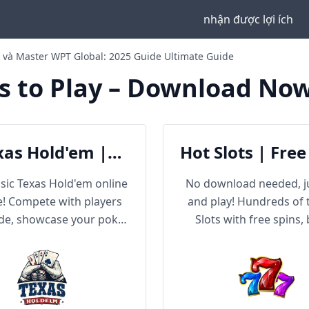
nhận được lợi ích
 và Master WPT Global: 2025 Guide Ultimate Guide
 to Play – Download Now
xas Hold'em |
Hot Slots | Free
attle Online
Online
ssic Texas Hold'em online
No download needed, ju
e! Compete with players
and play! Hundreds of
de, showcase your poker
Slots with free spins,
 and win real cash prizes!
rounds, and non-stop