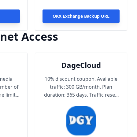
OKX Exchange Backup URL
net Access
DageCloud
media
10% discount coupon. Available
umber of
traffic: 300 GB/month. Plan
e limit.
duration: 365 days. Traffic reset:
mit.
reset on order date or by
purchasing traffic package.
Maximum achievable bandwidth:
1000 Mbps. Node protocol:
Trojan.