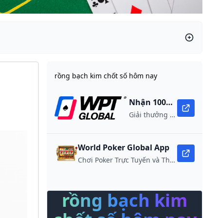
rồng bạch kim chốt số hôm nay
Nhận 100% hoàn tiền khi nạp lần đầu
Giải thưởng hàng ngày đảm bảo 10,000 USD
World Poker Global App
Chơi Poker Trực Tuyến và Thắng Tiền Thật.
 kim
Kết quả xổ số mới nhất,
thống kê tần suất, thống