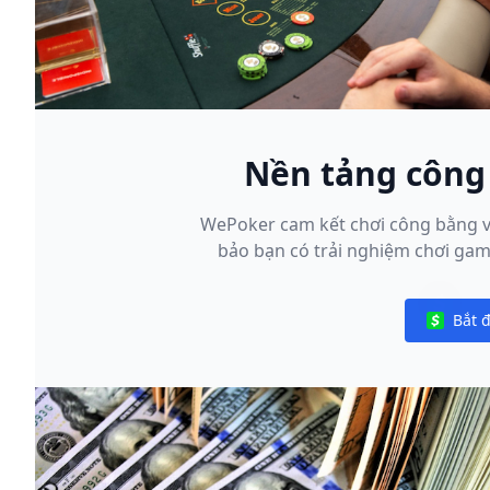
Nền tảng công
WePoker cam kết chơi công bằng v
bảo bạn có trải nghiệm chơi gam
Bắt 
Notificat