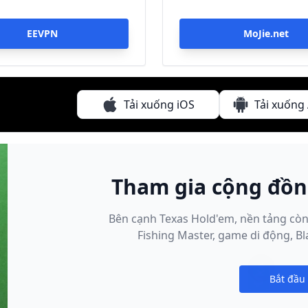
EEVPN
MoJie.net
Tải xuống iOS
Tải xuống
Tham gia cộng đồn
game lớn nh
Bên cạnh Texas Hold'em, nền tảng còn
Fishing Master, game di động, Bl
Bắt đầu
Notification