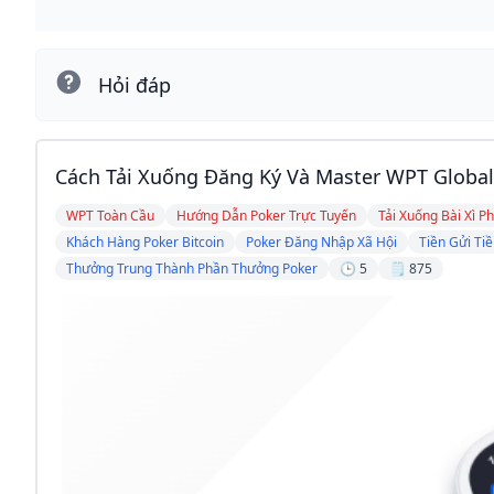
Hỏi đáp
Cách Tải Xuống Đăng Ký Và Master WPT Global
WPT Toàn Cầu
Hướng Dẫn Poker Trực Tuyến
Tải Xuống Bài Xì P
Khách Hàng Poker Bitcoin
Poker Đăng Nhập Xã Hội
Tiền Gửi Ti
Thưởng Trung Thành Phần Thưởng Poker
🕒 5
🗒️ 875