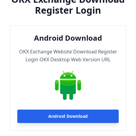
Register Login
Android Download
OKX Exchange Website Download Register
Login OKX Desktop Web Version URL
Android Download