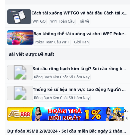
Cách tải xuống WPTGO và bắt đầu Cách tải xuống WPTGO và bắt đầu với Poker trực tuyến Bắt đầu với WPTGO, nền tảng poker trực tuyến được liên kết với World Poker Tour, thật đơn giản và nhanh chóng. Hãy làm theo các bước đơn giản sau để tải xuống phần mềm và thiết lập tài khoản của bạn. Bước 1: Tải ứng dụng WPTGO Để bắt đầu, hãy nhấp vào nút Tải xuống ngay trên trang web WPTGO.
WPTGO
WPT Toàn Cầu
Tải Về
Bạn không thể tải xuống và chơi WPT Poker Global ở các quốc gia và khu vực bên dưới Người chơi ở hơn 100 quốc gia có thể truy cập WPT Global Poker, nhưng có những hạn chế cụ thể dựa trên quy định của địa phương. Tại sao bạn không thể tải xuống và chơi WPT Poker Global ở các quốc gia và khu vực bên dưới Các quốc gia có thể truy cập WPT Global Người chơi có thể đăng ký và tải xuống WPT Global từ các khu vực sau:
Poker Toàn Cầu WPT
Giới Hạn
Bài Viết Được Đề Xuất
Soi cầu rồng bạch kim là gì? Soi cầu rồng bạch kim là một trong những phép tắc được nhiều người chơi lô đề online mến mộ và nhập cuộc lựa chọn. Đây là một trong những cách thức chơi khá dễ chơi đối với những tân thủ mới khởi đầu chơi.
Rồng Bạch Kim Chốt Số Hôm Nay
Thống kê số liệu lĩnh vực Lao động Người có công và Xã hội
Rồng Bạch Kim Chốt Số Hôm Nay
Soi cầu XSMB 3/9/2024 - Dự đoán XSMB dàn đề Kubet hôm nay Soi cầu XSMB 3/9/2024 – Dự đoán XSMB dàn đề Kubet hôm nay Hãy cùng xem lại bảng kết quả xổ số Miền Bắc kỳ trước để có thông tin sơ bộ Thống kê tổng hợp lô rơi, lô khan Lô rơi ra nhiều trong tháng Lô gan lâu ra nhất Tham khảo cầu lô đẹp soi cầu Rồng Bạch Kim Chốt số dự đoán XSMB 03/09/2024 Bạch thủ lô (BTL): 32
Rồng 
Dự đoán XSMB 2/9/2024 - Soi cầu miền Bắc ngày 2 tháng 9 năm 2024 Dự Đoán XSMB 2/9/2024 ✔️ Soi Cầu Miền Bắc ngày 2 tháng 9 ❤️ Soi cầu MB hôm nay 2/9. Tham Khảo Dự Đoán Xổ Số Miền Bắc miễn phí 2/9 từ chuyên gia phân tích. Dự Đoán XSMB 2/9/2024 ✔️ Soi Cầu Miền Bắc ngày 2 tháng 9 ❤️ Soi cầu MB hôm nay 2/9. Tham Khảo Dự Đoán Xổ Số Miền Bắc miễn phí 2/9 từ chuyên gia phân tích.