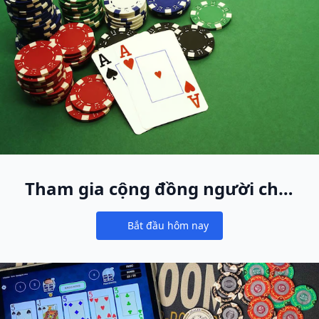
Tham gia cộng đồng người chơi
cash game lớn nhất thế giới
Bắt đầu hôm nay
Notifications