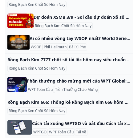
Rồng Bạch Kim Chốt Số Hôm Nay
Dự đoán XSMB 3/9 - Soi cầu dự đoán xổ số miền Bắc 3/9/2024 Dự đoán XSMB 3/9/2024 - Soi cầu dự đoán xổ số Miền Bắc 3/9/2024 MIỄN PHÍ❤️Tham khảo dự đoán MB ngày 3 tháng 9 năm 2024 hôm nay thứ 3 VIP nhất hôm nay❤️ Để nhận định dự đoán xổ số Miền Bắc hôm nay 3/9, người chơi cần xem lại dữ liệu thống kê quan trọng từ kỳ quay trước như sau: Bảng kết quả xổ số miền Bắc 2/9/2024 hôm qua
Rồng Bạch Kim Chốt Số Hôm Nay
Ai có nhiều vòng tay WSOP nhất? World Series of Poker (WSOP) là một trong những giải đấu poker uy tín nhất trên thế giới và việc giành được một chiếc vòng tay là một trong những vinh dự cao nhất mà người chơi poker có thể đạt được. Với nhiều sự kiện được tổ chức hàng năm, sự cạnh tranh dành cho những chiếc vòng tay đáng thèm muốn này rất khốc liệt. Nhưng trong số tất cả những người chơi đã giành được vòng tay WSOP, có một người chơi vượt trội hơn những người còn lại.
WSOP
Phil Hellmuth
Bài Xì Phé
Rồng Bạch Kim 7777 chốt số tài lộc hôm nay siêu chuẩn Rồng Bạch Kim 7777 nổi tiếng là địa chỉ cung cấp phương pháp soi cầu siêu chuẩn. Các bạn có thể tìm kiếm số lô đề, 3 càng, đánh xiên,… Rồng Bạch Kim 7777 chốt số tài lộc hôm nay siêu chuẩn Posted on Tháng tám 27, 2024Tháng tám 27, 2024by adminRồng Bạch Kim 7777 là trang web được xây dựng bởi các chuyên gia giàu kinh nghiệm trong mảng soi cầu xổ số.
Rong Bach Kim Chot So Hom Nay
Phần thưởng chào mừng mới của WPT Global: lên tới $ 3580 phần thưởng WPT Global đã làm mới phần thưởng chào mừng của mình, cho người chơi mới cơ hội lấy lên tới $ 3,580 trong tổng giá trị. Ưu đãi hoàn chỉnh này kết hợp phần thưởng tiền gửi 100% với tiền thưởng thêm như vé giải đấu và tiền sòng bạc, dẫn đến gói hoàn hảo cho người chơi poker hoặc sòng bạc. Chào mừng sự cố tiền thưởng **Trận đấu tiền gửi 100%:**Nhận lại tới 3.
WPT Toàn Cầu
Tiền Thưởng Chào Mừng
Tiền Thưởng Poker
Rồng Bạch Kim 666: Thống kê Rồng Bạch Kim 666 hôm nay Miễn Phí Thống kê XSMB Rồng Bạch Kim 666 - Thống kê Miền Bắc Rồng Bạch Kim: Thống kê chi tiết những cầu lô xổ số hôm nay Chủ nhật, 20/10/2024 Thống kê ĐẦU lô tô xổ số Miền Bắc 10 lần quay gần nhất Ngày Đầu 0 Đầu 1 Đầu 2 Đầu 3 Đầu 4 Đầu 5 Đầu 6 Đầu 7 Đầu 8 Đầu 9 20/10/2024 2 lần 3 lần 2 lần 3 lần 3 lần 3 lần 2 lần 4 lần 2 lần 3 lần 19/10/2024 3 lần 3 lần 0 lần 3 lần 3 lần 3 lần 3 lần 3 lần 3 lần 3 lần 18/10/2024 3 lần 3 lần 5 lần 5 lần 1 lần 1 lần 3 lần 3 lần 2 lần 1 lần 17/10/2024 3 lần 0 lần 3 lần 6 lần 0 lần 5 lần 1 lần 2 lần 3 lần 4 lần 16/10/2024 0 lần 4 lần 4 lần 2 lần 1 lần 4 lần 3 lần 2 lần 3 lần 4 lần 15/10/2024 5 lần 2 lần 0 lần 4 lần 2 lần 0 lần 5 lần 3 lần 3 lần 3 lần 14/10/2024 2 lần 2 lần 3 lần 1 lần 1 lần 6 lần 2 lần 3 lần 4 lần 3 lần 13/10/2024 3 lần 3 lần 1 lần 3 lần 3 lần 4 lần 2 lần 3 lần 4 lần 1 lần 12/10/2024 1 lần 0 lần 2 lần 6 lần 3 lần 5 lần 2 lần 2 lần 5 lần 1 lần 11/10/2024 2 lần 3 lần 1 lần 5 lần 1 lần 3 lần 3 lần 2 lần 4 lần 3 lần 10/10/2024 1 lần 2 lần 0 lần 5 lần 2 lần 5 lần 6 lần 3 lần 2 lần 1 lần Tổng 25 lần 25 lần 21 lần 43 lần 20 lần 39 lần 32 lần 30 lần 35 lần 27 lần Đầu 0 về 25 lần, trong một lần quay đầu 0 về nhiều nhất là 5 cặp số, về ít nhất là 0 cặp sốĐầu 1 về 25 lần, trong một lần quay đầu 1 về nhiều nhất là 4 cặp số, về ít nhất là 0 cặp sốĐầu 2 về 21 lần, trong một lần quay đầu 2 về nhiều nhất là 5 cặp số, về ít nhất là 0 cặp sốĐầu 3 về 43 lần, trong một lần quay đầu 3 về nhiều nhất là 6 cặp số, về ít nhất là 1 cặp sốĐầu 4 về 20 lần, trong một lần quay đầu 4 về nhiều nhất là 3 cặp số, về ít nhất là 0 cặp sốĐầu 5 về 39 lần, trong một lần quay đầu 5 về nhiều nhất là 6 cặp số, về ít nhất là 0 cặp sốĐầu 6 về 32 lần, trong một lần quay đầu 6 về nhiều nhất là 6 cặp số, về ít nhất là 1 cặp sốĐầu 7 về 30 lần, trong một lần quay đầu 7 về nhiều nhất là 4 cặp số, về ít nhất là 2 cặp sốĐầu 8 về 35 lần, trong một lần quay đầu 8 về nhiều nhất là 5 cặp số, về ít nhất là 2 cặp sốĐầu 9 về 27 lần, trong một lần quay đầu 9 về nhiều nhất là 4 cặp số, về ít nhất là 1 cặp số - Đầu về nhiều nhất là đầu 3 với 43 lần xuất hiện - Đầu 3 xuất hiện nhiều nhất trong một lần quay là 6 lần vào ngày 17/10/2024- Đầu 5 xuất hiện nhiều nhất trong một lần quay là 6 lần vào ngày 14/10/2024- Đầu 6 xuất hiện nhiều nhất trong một lần quay là 6 lần vào ngày 10/10/2024 - Đầu 4 xuất hiện ít nhất khi chỉ có 20 lần về
Rồng Bạch Kim Chốt Số Hôm Nay
Cách tải xuống WPTGO và bắt đầu Cách tải xuống WPTGO và bắt đầu với Poker trực tuyến Bắt đầu với WPTGO, nền tảng poker trực tuyến được liên kết với World Poker Tour, thật đơn giản và nhanh chóng. Hãy làm theo các bước đơn giản sau để tải xuống phần mềm và thiết lập tài khoản của bạn. Bước 1: Tải ứng dụng WPTGO Để bắt đầu, hãy nhấp vào nút Tải xuống ngay trên trang web WPTGO.
WPTGO
WPT Toàn Cầu
Tải Về