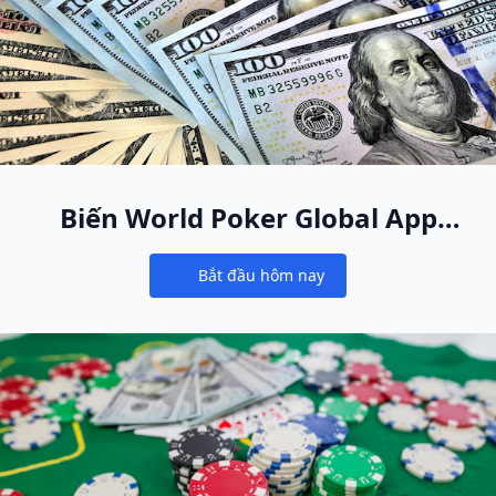
Biến World Poker Global App
thành ngôi nhà poker online
Bắt đầu hôm nay
mới của bạn
Notifications