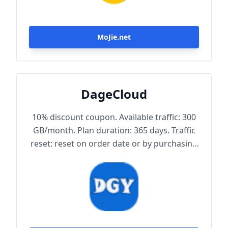
MoJie.net
DageCloud
10% discount coupon. Available traffic: 300
GB/month. Plan duration: 365 days. Traffic
reset: reset on order date or by purchasing
traffic package. Maximum achievable
bandwidth: 1000 Mbps. Node protocol:
Trojan.