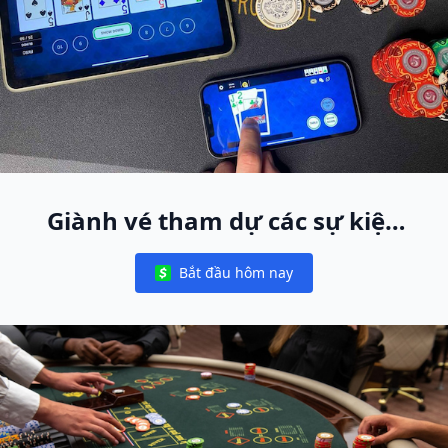
Giành vé tham dự các sự kiện
World Poker Free App trực tiếp
Bắt đầu hôm nay
toàn cầu
Notifications