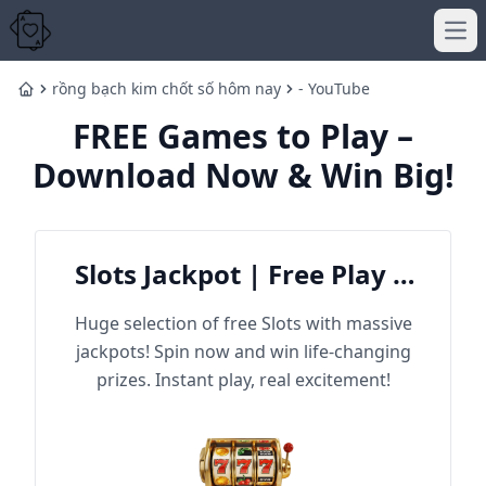
Ope
rồng bạch kim chốt số hôm nay
- YouTube
Home
FREE Games to Play –
Download Now & Win Big!
Slots Jackpot | Free Play &
Win Big
Huge selection of free Slots with massive
jackpots! Spin now and win life-changing
prizes. Instant play, real excitement!