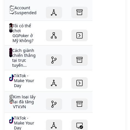
Account
Suspended
Tôi có thể
chơi
GGPoker ở
Mỹ không?
Cách giành
chiến thắng
tại trực
tuyến...
TikTok -
Make Your
Day
Kim loại lấy
lại đà tăng
VTV.VN
TikTok -
Make Your
Day