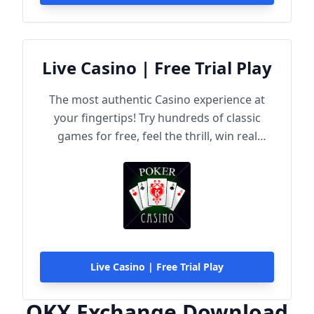
Live Casino | Free Trial Play
The most authentic Casino experience at
your fingertips! Try hundreds of classic
games for free, feel the thrill, win real
rewards!
Live Casino | Free Trial Play
OKX Exchange Download