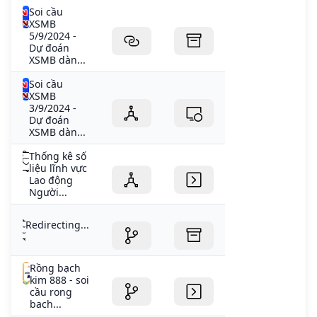
Soi cầu
XSMB
5/9/2024 -
Dự đoán
XSMB dàn...
Soi cầu
XSMB
3/9/2024 -
Dự đoán
XSMB dàn...
Thống kê số
liệu lĩnh vực
Lao động
Người...
Redirecting...
Rồng bạch
kim 888 - soi
cầu rong
bach...