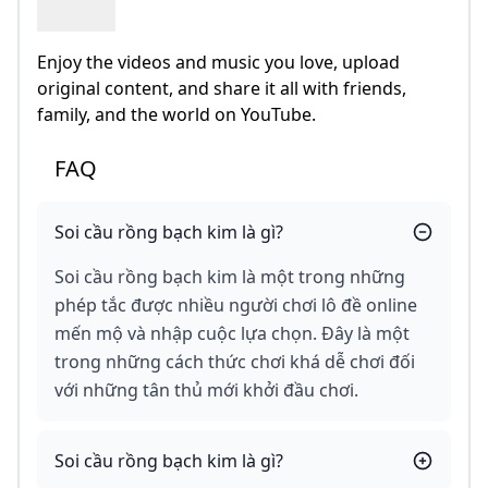
Enjoy the videos and music you love, upload
original content, and share it all with friends,
family, and the world on YouTube.
FAQ
Soi cầu rồng bạch kim là gì?
Soi cầu rồng bạch kim là một trong những
phép tắc được nhiều người chơi lô đề online
mến mộ và nhập cuộc lựa chọn. Đây là một
trong những cách thức chơi khá dễ chơi đối
với những tân thủ mới khởi đầu chơi.
Soi cầu rồng bạch kim là gì?