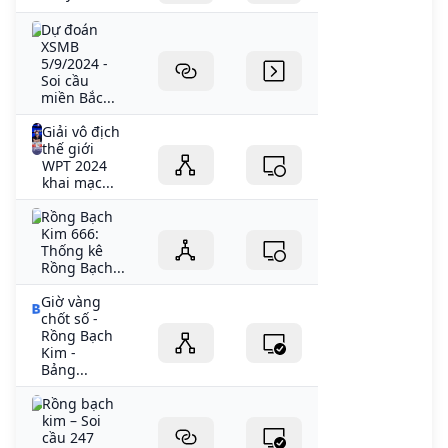
Dự đoán
XSMB
5/9/2024 -
Soi cầu
miền Bắc...
Giải vô địch
thế giới
WPT 2024
khai mạc...
Rồng Bạch
Kim 666:
Thống kê
Rồng Bạch...
Giờ vàng
chốt số -
Rồng Bạch
Kim -
Bảng...
Rồng bạch
kim – Soi
cầu 247