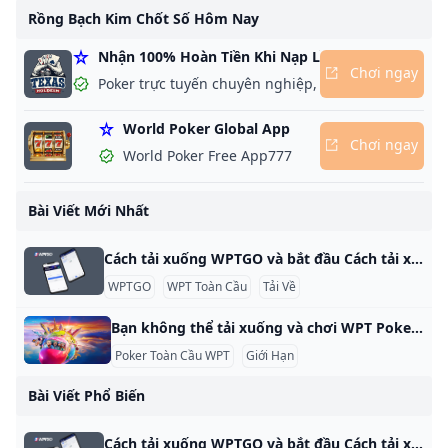
Ố
kê xổ số toàn diện chính
Rồng Bạch Kim Chốt Số Hôm Nay
xác, soi cầu lô tô, soi cầu xổ
Nhận 100% Hoàn Tiền Khi Nạp Lần Đầu
số
Chơi ngay
Poker trực tuyến chuyên nghiệp, giành giải thưởng
World Poker Global App
Chơi ngay
World Poker Free App777
Bài Viết Mới Nhất
Cách tải xuống WPTGO và bắt đầu Cách tải xuống WPTGO và bắt đầu với Poker trực tuyến Bắt đầu với WPTGO, nền tảng poker trực tuyến được liên kết với World Poker Tour, thật đơn giản và nhanh chóng. Hãy làm theo các bước đơn giản sau để tải xuống phần mềm và thiết lập tài khoản của bạn. Bước 1: Tải ứng dụng WPTGO Để bắt đầu, hãy nhấp vào nút Tải xuống ngay trên trang web WPTGO.
WPTGO
WPT Toàn Cầu
Tải Về
Bạn không thể tải xuống và chơi WPT Poker Global ở các quốc gia và khu vực bên dưới Người chơi ở hơn 100 quốc gia có thể truy cập WPT Global Poker, nhưng có những hạn chế cụ thể dựa trên quy định của địa phương. Tại sao bạn không thể tải xuống và chơi WPT Poker Global ở các quốc gia và khu vực bên dưới Các quốc gia có thể truy cập WPT Global Người chơi có thể đăng ký và tải xuống WPT Global từ các khu vực sau:
Poker Toàn Cầu WPT
Giới Hạn
Bài Viết Phổ Biến
Cách tải xuống WPTGO và bắt đầu Cách tải xuống WPTGO và bắt đầu với Poker trực tuyến Bắt đầu với WPTGO, nền tảng poker trực tuyến được liên kết với World Poker Tour, thật đơn giản và nhanh chóng. Hãy làm theo các bước đơn giản sau để tải xuống phần mềm và thiết lập tài khoản của bạn. Bước 1: Tải ứng dụng WPTGO Để bắt đầu, hãy nhấp vào nút Tải xuống ngay trên trang web WPTGO.