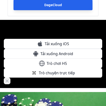
DageCloud
Tải xuống iOS
Tải xuống Android
Trò chơi H5
Trò chuyện trực tiếp
Close banner