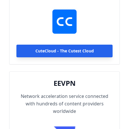
hundreds of content providers worldwide.
With up to 2000Mbps single-line access
capacity and 1000+ high-speed servers
globally, enjoy fast and stable connections
anytime, anywhere.
CuteCloud - The Cutest Cloud
EEVPN
Network acceleration service connected
with hundreds of content providers
worldwide