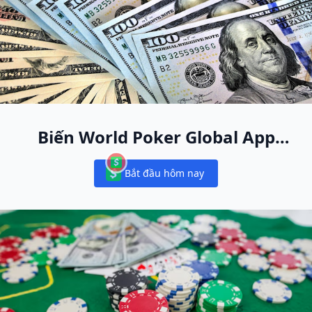
Biến World Poker Global App
thành ngôi nhà poker online
Bắt đầu hôm nay
mới của bạn
Notifications