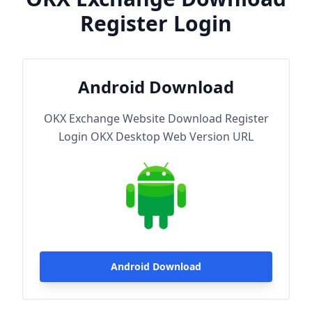
Register Login
Android Download
OKX Exchange Website Download Register
Login OKX Desktop Web Version URL
Android Download