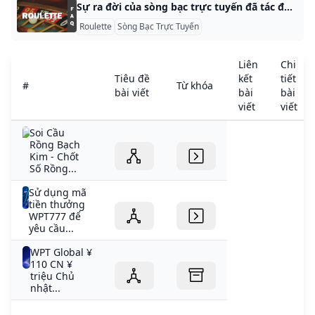
Sự ra đời của sòng bạc trực tuyến đã tác động đến trò chơi roulette như thế nào? Sự ra đời của sòng bạc trực tuyến đã tác động đến trò chơi roulette như thế nào? Sự ra đời của sòng bạc trực tuyến đã có tác động đáng kể đến trò chơi roulette. Sòng bạc trực tuyến làm cho bất kỳ ai có kết nối internet đều có thể dễ dàng truy cập roulette và các trò chơi sòng bạc khác. Giờ đây, người chơi có thể thưởng thức các trò chơi sòng bạc yêu thích của mình một cách thoải mái tại nhà riêng mà không cần phải đến sòng bạc trên đất liền.
Roulette
Sòng Bạc Trực Tuyến
Liên
Chi
Tiêu đề
kết
tiết
#
Từ khóa
bài viết
bài
bài
viết
viết
Soi Cầu
Rồng Bạch
Kim - Chốt
Số Rồng...
Sử dụng mã
tiền thưởng
WPT777 để
yêu cầu...
WPT Global ¥
110 CN ¥
triệu Chủ
nhật...