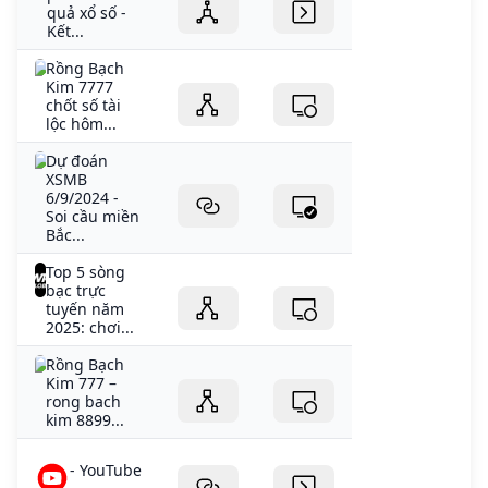
quả xổ số -
Kết...
Rồng Bạch
Kim 7777
chốt số tài
lộc hôm...
Dự đoán
XSMB
6/9/2024 -
Soi cầu miền
Bắc...
Top 5 sòng
bạc trực
tuyến năm
2025: chơi...
Rồng Bạch
Kim 777 –
rong bach
kim 8899...
- YouTube