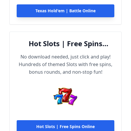
Texas Hold'em | Battle Online
Hot Slots | Free Spins
Online
No download needed, just click and play!
Hundreds of themed Slots with free spins,
bonus rounds, and non-stop fun!
Hot Slots | Free Spins Online