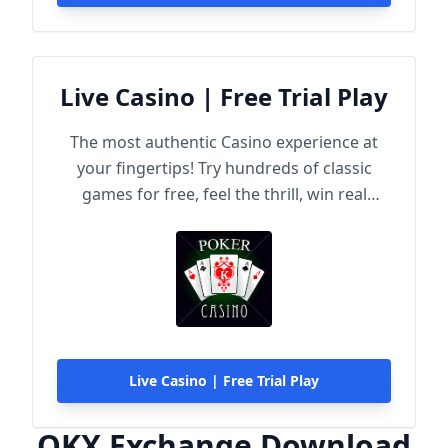
Live Casino | Free Trial Play
The most authentic Casino experience at
your fingertips! Try hundreds of classic
games for free, feel the thrill, win real
rewards!
Live Casino | Free Trial Play
OKX Exchange Download