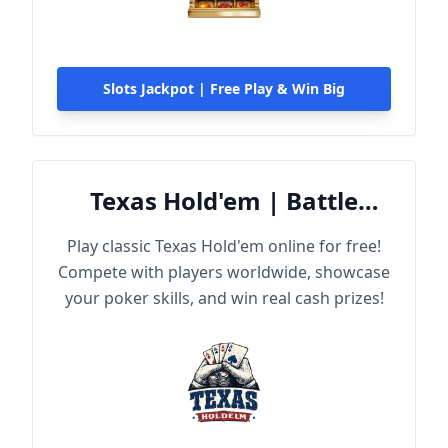
Slots Jackpot | Free Play & Win Big
Texas Hold'em | Battle
Online
Play classic Texas Hold'em online for free!
Compete with players worldwide, showcase
your poker skills, and win real cash prizes!