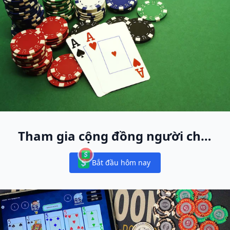
Tham gia cộng đồng người chơi
cash game lớn nhất thế giới
Bắt đầu hôm nay
Notifications