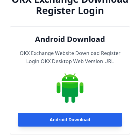
Register Login
Android Download
OKX Exchange Website Download Register
Login OKX Desktop Web Version URL
Android Download