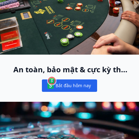
An toàn, bảo mật & cực kỳ thú
vị
Bắt đầu hôm nay
Notifications