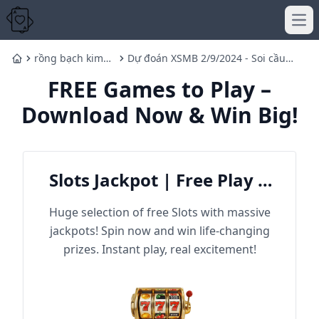
Ope
rồng bạch kim
Dự đoán XSMB 2/9/2024 - Soi cầu
Home
chốt số hôm nay
miền Bắc ngày 2 tháng 9 năm 2024
FREE Games to Play –
Download Now & Win Big!
Slots Jackpot | Free Play &
Win Big
Huge selection of free Slots with massive
jackpots! Spin now and win life-changing
prizes. Instant play, real excitement!