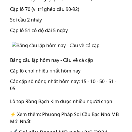
Cặp lô 70 (vị trí ghép cầu 90-92)
Soi cầu 2 nháy
Cặp lô 51 có độ dài 5 ngày
Bảng cầu lặp hôm nay - Cầu về cả cặp
Cặp lô chơi nhiều nhất hôm nay
Các cặp số nóng nhất hôm nay: 15 - 10 - 50 - 51 -
05
Lô top Rồng Bạch Kim được nhiều người chọn
⚡ Xem thêm: Phương Pháp Soi Cầu Bạc Nhớ MB
Mới Nhất