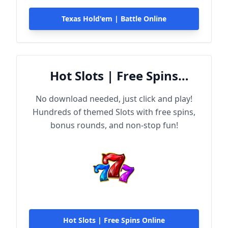
Texas Hold'em | Battle Online
Hot Slots | Free Spins
Online
No download needed, just click and play!
Hundreds of themed Slots with free spins,
bonus rounds, and non-stop fun!
Hot Slots | Free Spins Online