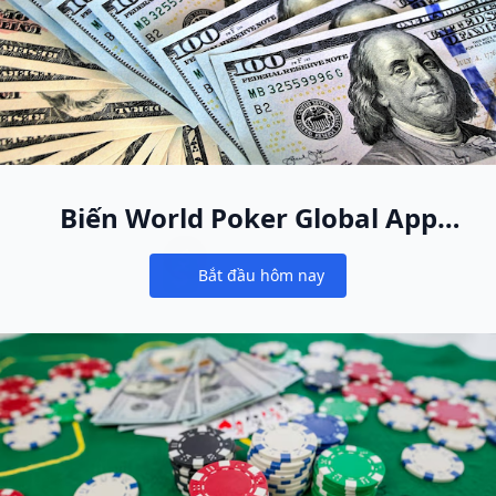
Biến World Poker Global App
thành ngôi nhà poker online
Bắt đầu hôm nay
mới của bạn
Notifications