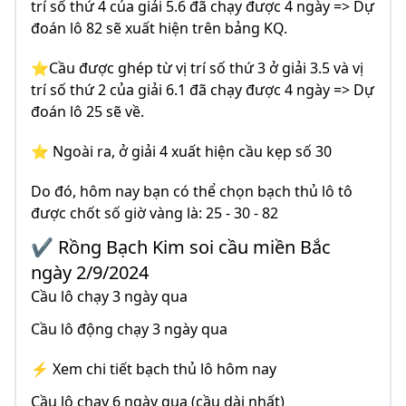
trí số thứ 4 của giải 5.6 đã chạy được 4 ngày => Dự
đoán lô 82 sẽ xuất hiện trên bảng KQ.
⭐️Cầu được ghép từ vị trí số thứ 3 ở giải 3.5 và vị
trí số thứ 2 của giải 6.1 đã chạy được 4 ngày => Dự
đoán lô 25 sẽ về.
⭐️ Ngoài ra, ở giải 4 xuất hiện cầu kẹp số 30
Do đó, hôm nay bạn có thể chọn bạch thủ lô tô
được chốt số giờ vàng là: 25 - 30 - 82
✔️ Rồng Bạch Kim soi cầu miền Bắc
ngày 2/9/2024
Cầu lô chạy 3 ngày qua
Cầu lô động chạy 3 ngày qua
⚡ Xem chi tiết bạch thủ lô hôm nay
Cầu lô chạy 6 ngày qua (cầu dài nhất)