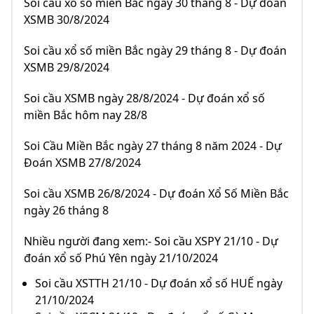
Soi cầu xổ số miền Bắc ngày 30 tháng 8 - Dự đoán
XSMB 30/8/2024
Soi cầu xổ số miền Bắc ngày 29 tháng 8 - Dự đoán
XSMB 29/8/2024
Soi cầu XSMB ngày 28/8/2024 - Dự đoán xổ số
miền Bắc hôm nay 28/8
Soi Cầu Miền Bắc ngày 27 tháng 8 năm 2024 - Dự
Đoán XSMB 27/8/2024
Soi cầu XSMB 26/8/2024 - Dự đoán Xổ Số Miền Bắc
ngày 26 tháng 8
Nhiều người đang xem:- Soi cầu XSPY 21/10 - Dự
đoán xổ số Phú Yên ngày 21/10/2024
Soi cầu XSTTH 21/10 - Dự đoán xổ số HUẾ ngày
21/10/2024