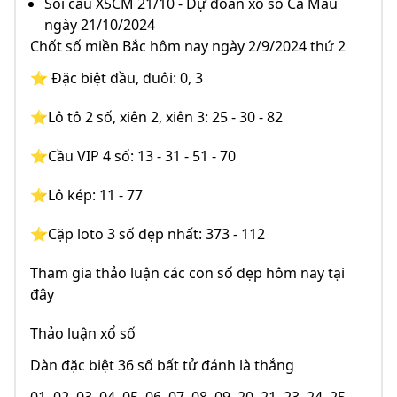
Soi cầu XSCM 21/10 - Dự đoán xổ số Cà Mau
ngày 21/10/2024
Chốt số miền Bắc hôm nay ngày 2/9/2024 thứ 2
⭐️ Đặc biệt đầu, đuôi: 0, 3
⭐️Lô tô 2 số, xiên 2, xiên 3: 25 - 30 - 82
⭐️Cầu VIP 4 số: 13 - 31 - 51 - 70
⭐️Lô kép: 11 - 77
⭐️Cặp loto 3 số đẹp nhất: 373 - 112
Tham gia thảo luận các con số đẹp hôm nay tại
đây
Thảo luận xổ số
Dàn đặc biệt 36 số bất tử đánh là thắng