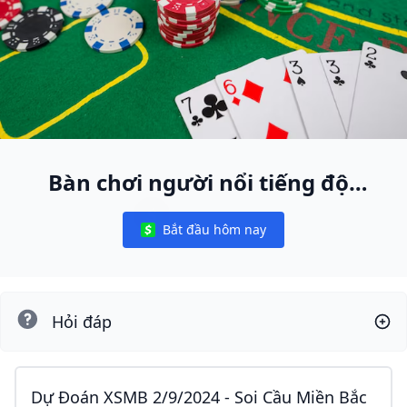
Bàn chơi người nổi tiếng độc
nhất
Bắt đầu hôm nay
Notifications
Hỏi đáp
Dự Đoán XSMB 2/9/2024 - Soi Cầu Miền Bắc