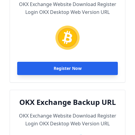
OKX Exchange Website Download Register
Login OKX Desktop Web Version URL
Register Now
OKX Exchange Backup URL
OKX Exchange Website Download Register
Login OKX Desktop Web Version URL