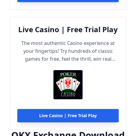
Live Casino | Free Trial Play
The most authentic Casino experience at
your fingertips! Try hundreds of classic
games for free, feel the thrill, win real
rewards!
Live Casino | Free Trial Play
OKX Exchange Download