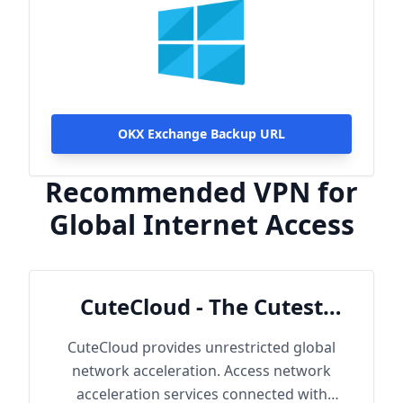
OKX Exchange Backup URL
Recommended VPN for
Global Internet Access
CuteCloud - The Cutest
Cloud
CuteCloud provides unrestricted global
network acceleration. Access network
acceleration services connected with