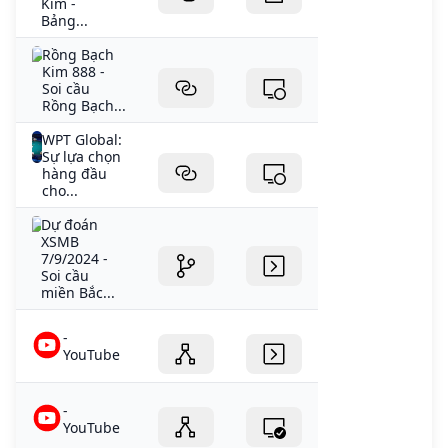
Kim -
Bảng...
Rồng Bạch
Kim 888 -
Soi cầu
Rồng Bạch...
WPT Global:
Sự lựa chọn
hàng đầu
cho...
Dự đoán
XSMB
7/9/2024 -
Soi cầu
miền Bắc...
-
YouTube
-
YouTube