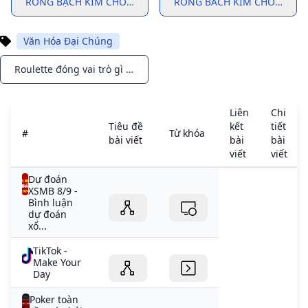
RỒNG BẠCH KIM CHỐT SỐ HÔM NAY MIỄN PHÍ HÔM NAY
RONG BACH KIM CHOT SO 
Văn Hóa Đại Chúng
Roulette đóng vai trò gì trong văn hóa đại chúng chẳng hạn như phim ảnh và văn học?
Notifications
Liên
Chi
Tiêu đề
kết
tiết
#
Từ khóa
bài viết
bài
bài
viết
viết
Dự đoán
XSMB 8/9 -
Bình luận
dự đoán
xổ...
TikTok -
Make Your
Day
Poker toàn