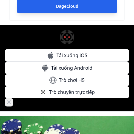
DageCloud
Tải xuống iOS
Tải xuống Android
Trò chơi H5
Trò chuyện trực tiếp
Close banner