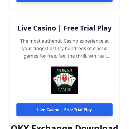
Live Casino | Free Trial Play
The most authentic Casino experience at
your fingertips! Try hundreds of classic
games for free, feel the thrill, win real
rewards!
Live Casino | Free Trial Play
OKX Exchange Download