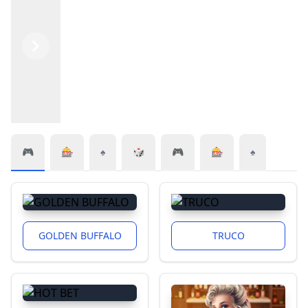
Previous
Next
🎮
🎰
♠️
🎲
🎮
🎰
♠️
GOLDEN BUFFALO
TRUCO