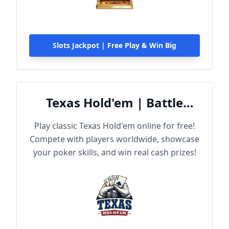
Slots Jackpot | Free Play & Win Big
Texas Hold'em | Battle
Online
Play classic Texas Hold'em online for free!
Compete with players worldwide, showcase
your poker skills, and win real cash prizes!