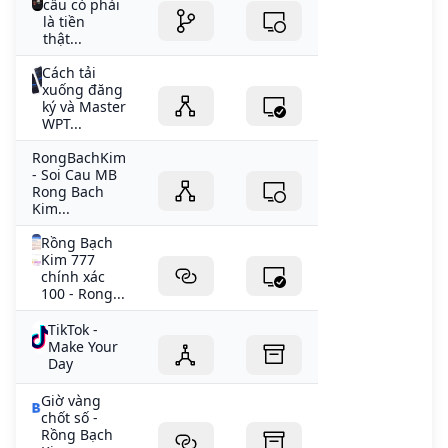
cầu có phải
là tiền
thật...
Cách tải
xuống đăng
ký và Master
WPT...
RongBachKim
- Soi Cau MB
Rong Bach
Kim...
Rồng Bạch
Kim 777
chính xác
100 - Rong...
TikTok -
Make Your
Day
Giờ vàng
chốt số -
Rồng Bạch