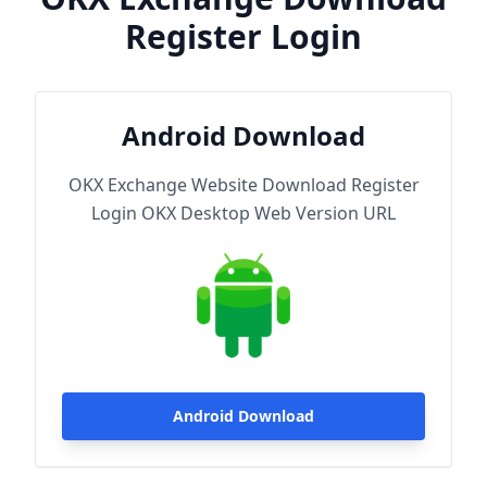
Register Login
Android Download
OKX Exchange Website Download Register
Login OKX Desktop Web Version URL
Android Download