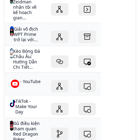
Zeidman
nhận tội về
kế hoạch
gian...
Giải vô địch
WPT Prime
trở lại với...
Kèo Bóng Đá
Châu Âu:
Hướng Dẫn
Chi Tiết...
- YouTube
TikTok -
Make Your
Day
Đủ điều kiện
tham quan
Red Dragon
Poker...