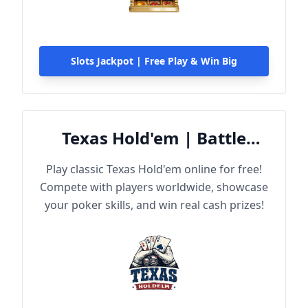
Slots Jackpot | Free Play & Win Big
Texas Hold'em | Battle
Online
Play classic Texas Hold'em online for free!
Compete with players worldwide, showcase
your poker skills, and win real cash prizes!