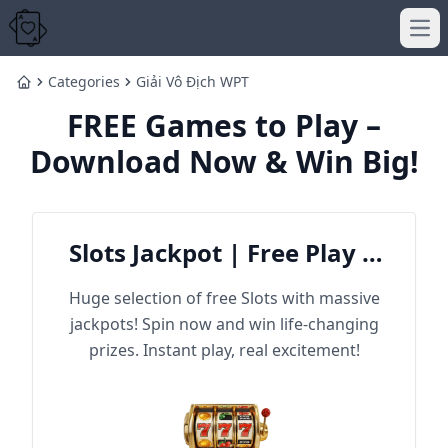
Ope
Categories
Giải Vô Địch WPT
Home
FREE Games to Play –
Download Now & Win Big!
Slots Jackpot | Free Play &
Win Big
Huge selection of free Slots with massive
jackpots! Spin now and win life-changing
prizes. Instant play, real excitement!