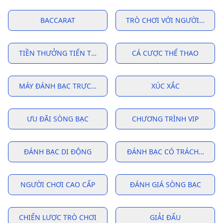
BACCARAT
TRÒ CHƠI VỚI NGƯỜI CHIA B
TIỀN THƯỞNG TIẾN TRIỂN
CÁ CƯỢC THỂ THAO
MÁY ĐÁNH BẠC TRỰC TUYẾN
XÚC XẮC
ƯU ĐÃI SÒNG BẠC
CHƯƠNG TRÌNH VIP
ĐÁNH BẠC DI ĐỘNG
ĐÁNH BẠC CÓ TRÁCH NHIỆ
NGƯỜI CHƠI CAO CẤP
ĐÁNH GIÁ SÒNG BẠC
CHIẾN LƯỢC TRÒ CHƠI
GIẢI ĐẤU