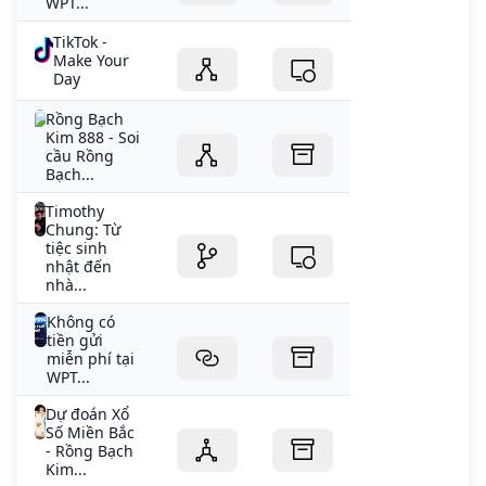
WPT...
TikTok -
Make Your
Day
Rồng Bạch
Kim 888 - Soi
cầu Rồng
Bạch...
Timothy
Chung: Từ
tiệc sinh
nhật đến
nhà...
Không có
tiền gửi
miễn phí tại
WPT...
Dự đoán Xổ
Số Miền Bắc
- Rồng Bạch
Kim...