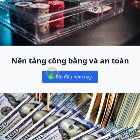
Nền tảng công bằng và an toàn
Bắt đầu hôm nay
Notifications