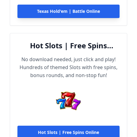
Texas Hold'em | Battle Online
Hot Slots | Free Spins
Online
No download needed, just click and play!
Hundreds of themed Slots with free spins,
bonus rounds, and non-stop fun!
Hot Slots | Free Spins Online