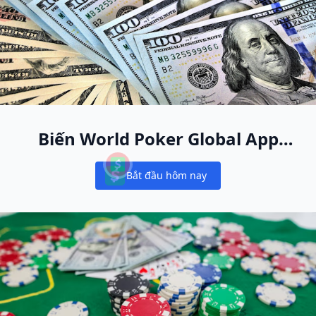
Biến World Poker Global App
thành ngôi nhà poker online
Bắt đầu hôm nay
mới của bạn
Notifications