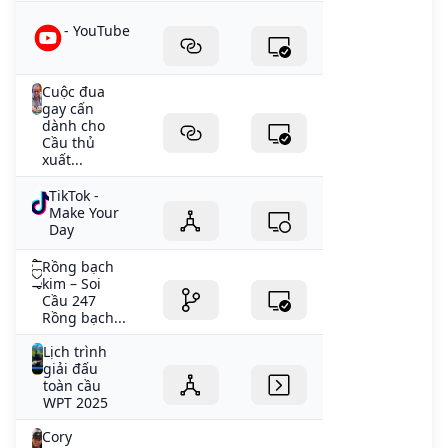
- YouTube
Cuộc đua
gay cấn
dành cho
Cầu thủ
xuất...
TikTok -
Make Your
Day
Rồng bạch
kim – Soi
Cầu 247
Rồng bạch...
Lịch trình
giải đấu
toàn cầu
WPT 2025
Cory