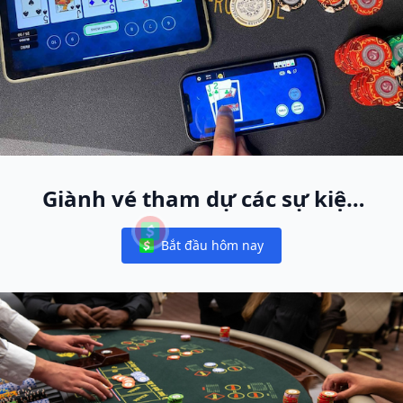
Giành vé tham dự các sự kiện
World Poker Free App trực tiếp
Bắt đầu hôm nay
toàn cầu
Notifications