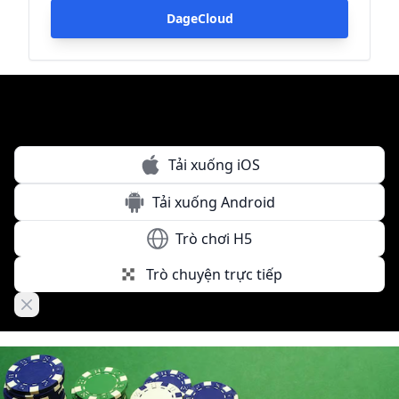
DageCloud
Tải xuống iOS
Tải xuống Android
Trò chơi H5
Trò chuyện trực tiếp
Close banner