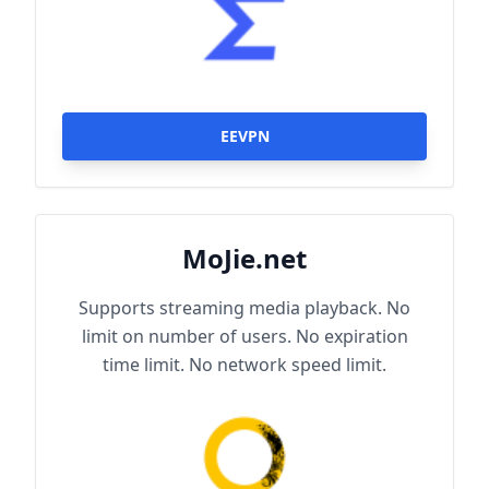
EEVPN
MoJie.net
Supports streaming media playback. No
limit on number of users. No expiration
time limit. No network speed limit.