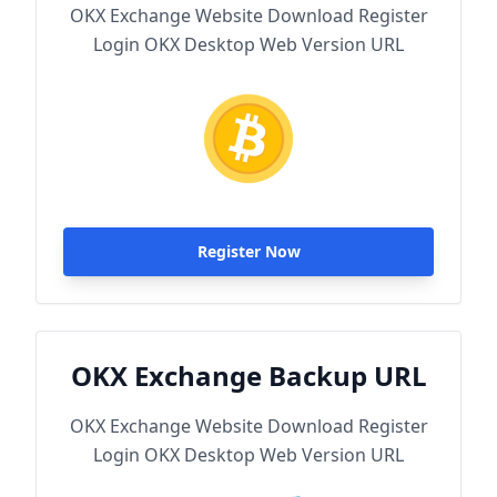
OKX Exchange Website Download Register
Login OKX Desktop Web Version URL
Register Now
OKX Exchange Backup URL
OKX Exchange Website Download Register
Login OKX Desktop Web Version URL