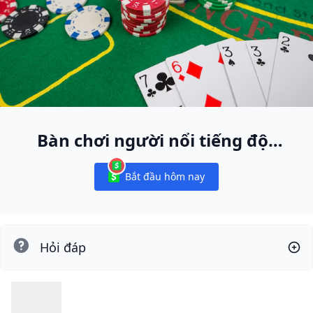
Bàn chơi người nổi tiếng độc
nhất
Bắt đầu hôm nay
Notifications
Hỏi đáp