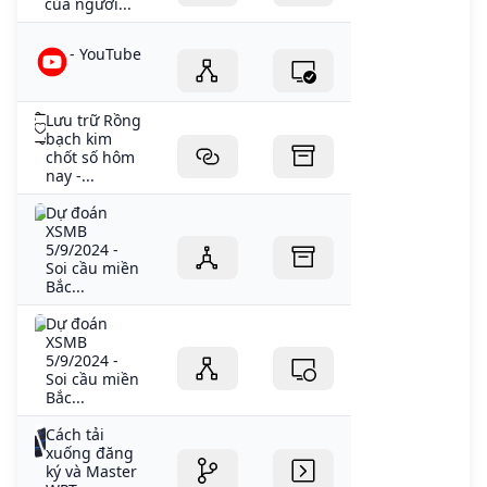
của người...
- YouTube
Lưu trữ Rồng
bạch kim
chốt số hôm
nay -...
Dự đoán
XSMB
5/9/2024 -
Soi cầu miền
Bắc...
Dự đoán
XSMB
5/9/2024 -
Soi cầu miền
Bắc...
Cách tải
xuống đăng
ký và Master