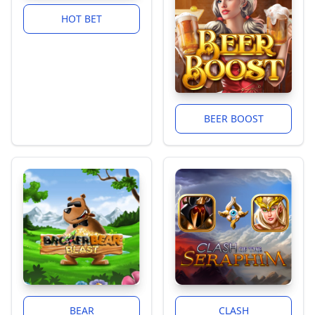
HOT BET
BEER BOOST
BEAR
CLASH