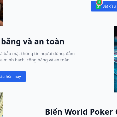
Bắt đầu
Notification
 bằng và an toàn
à bảo mật thông tin người dùng, đảm
e minh bạch, công bằng và an toàn.
đầu hôm nay
ions
Biến World Poker 