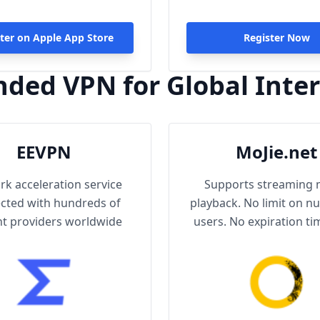
ter on Apple App Store
Register Now
ed VPN for Global Inter
EEVPN
MoJie.net
k acceleration service
Supports streaming 
cted with hundreds of
playback. No limit on n
t providers worldwide
users. No expiration tim
No network speed li