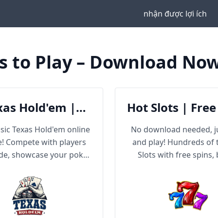
nhận được lợi ích
 to Play – Download Now
xas Hold'em |
Hot Slots | Free
attle Online
Online
ssic Texas Hold'em online
No download needed, ju
e! Compete with players
and play! Hundreds of
de, showcase your poker
Slots with free spins,
 and win real cash prizes!
rounds, and non-stop