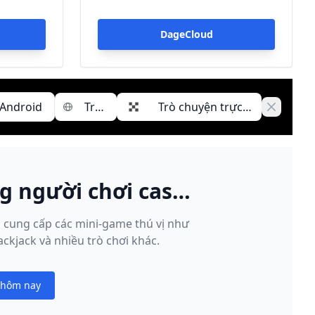
DageCloud
 Android
Trò
Trò chuyện trực
Close ba
chơi
tiếp
H5
g người chơi cash
ất thế giới
 cung cấp các mini-game thú vị như
ackjack và nhiều trò chơi khác.
 hôm nay
s