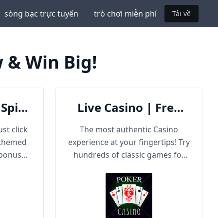
sòng bạc trực tuyến
trò chơi miễn phí
Tải về
 & Win Big!
 Spins
Live Casino | Free
Trial Play
st click
The most authentic Casino
 themed
experience at your fingertips! Try
 bonus
hundreds of classic games for
 fun!
free, feel the thrill, win real
rewards!