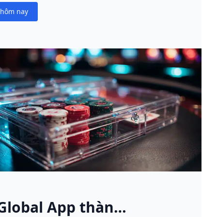
 hôm nay
s
Global App thành