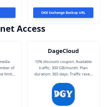
OKX Exchange Backup URL
net Access
DageCloud
media
10% discount coupon. Available
umber of
traffic: 300 GB/month. Plan
e limit.
duration: 365 days. Traffic reset:
mit.
reset on order date or by
purchasing traffic package.
Maximum achievable bandwidth:
1000 Mbps. Node protocol:
Trojan.